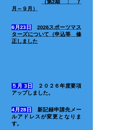
（第2期 ： ７
月～９月）
6月23日
2026スポーツマス
ターズについて（申込等 修
正しました
５月 3日
２０２６年度要項
アップしました。
4月28日
新記録申請先メー
ルアドレスが変更となりま
す。