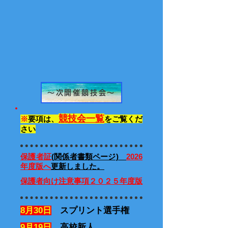
～次開催競技会～
競技会一覧
※
要項は、
をご覧くだ
さい
​保護者証
(関係者書類ページ)
2026
年度版へ
更新しました。
​保護者向け注意事項２０２５年度版
8月30日
スプリント選手権
9月19日
高校新人