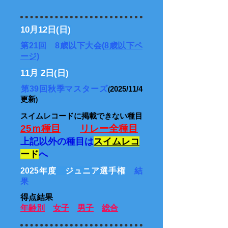
10月12日(日)
第21回 8歳以下大会(
8歳以下ペ
ージ)
11月 2日(日)
​第39回秋季マスターズ
2025/11/4
(
更新
)
スイムレコードに掲載できない種目
25ｍ種目
リレー全種目
上記以外の種目は
スイムレコ
ード
へ
2025年度 ジュニア選手権
結
果
得点結果
年齢別
女子
男子
総合