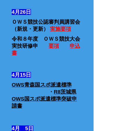
4月26日
ＯＷＳ競技公認審判員講習会
（新規・更新）
実施要項
令和８年度 ＯＷＳ競技大会
実技研修申
要項
申込
書
4月15日
OWS青森国スポ派遣標準
・
R8茨城県
OWS国スポ派遣標準突破申
請書
4月 5日